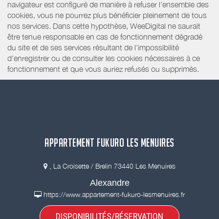
navigateur est configuré de manière à refuser l'ensemble des
cookies, vous ne pourrez plus bénéficier pleinement de tous
nos services. Dans cette hypothèse, WeeDigital ne saurait
être tenue responsable en cas de fonctionnement dégradé
du site et de ses services résultant de l’impossibilité
d’enregistrer ou de consulter les cookies nécessaires à ce
fonctionnement et que vous auriez refusés ou supprimés.
APPARTEMENT FUKURO LES MENUIRES
, La Croisette / Brelin 73440 Les Menuires
Alexandre
https://www.appartement-fukuro-lesmenuires.fr
DISPONIBILITÉS/RÉSERVATION